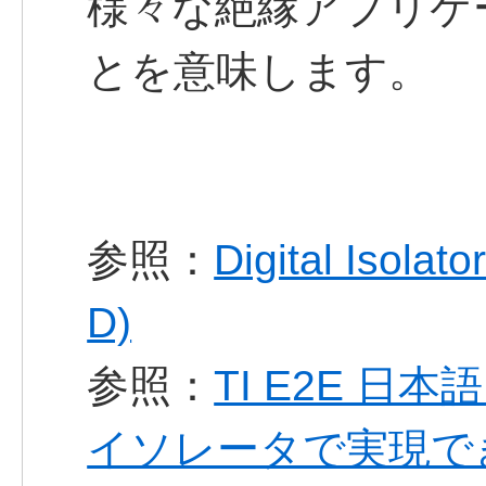
様々な絶縁アプリケ
とを意味します。
参照：
Digital Isola
D)
参照：
TI E2E 日
イソレータで実現で