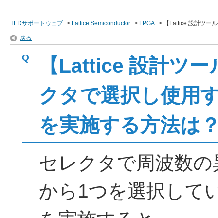
TEDサポートウェブ
>
Lattice Semiconductor
>
FPGA
>
【Lattice 設計ツール
戻る
【Lattice 設計
クタで選択し使用
を実施する方法は
セレクタで周波数の
から1つを選択して